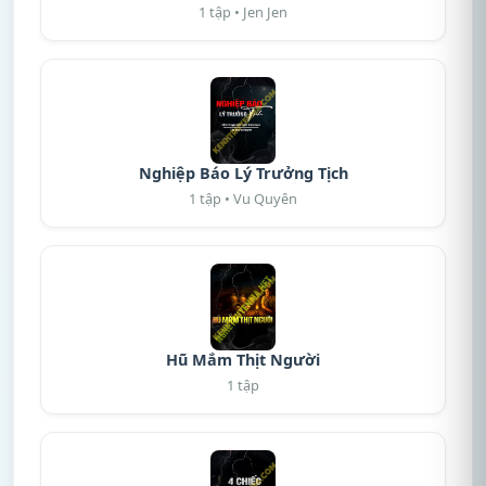
1 tập • Jen Jen
Nghiệp Báo Lý Trưởng Tịch
1 tập • Vu Quyên
Hũ Mắm Thịt Người
1 tập