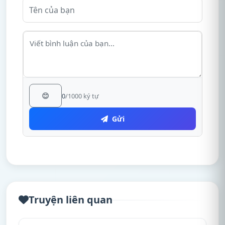
😊
0
/1000 ký tự
Gửi
Truyện liên quan