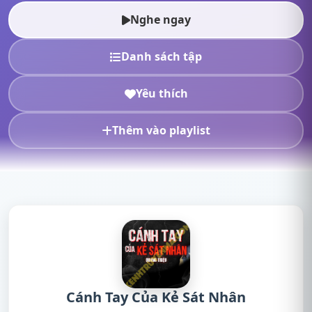
Của Kẻ Sát Nhân Trần Thy,nghe tru...
Nghe ngay
Danh sách tập
Yêu thích
Thêm vào playlist
Cánh Tay Của Kẻ Sát Nhân