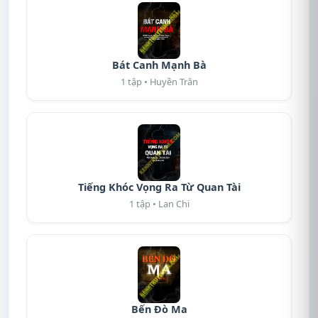
Bát Canh Mạnh Bà
1 tập • Huyền Trân
Tiếng Khóc Vọng Ra Từ Quan Tài
1 tập • Lan Chi
Bến Đò Ma