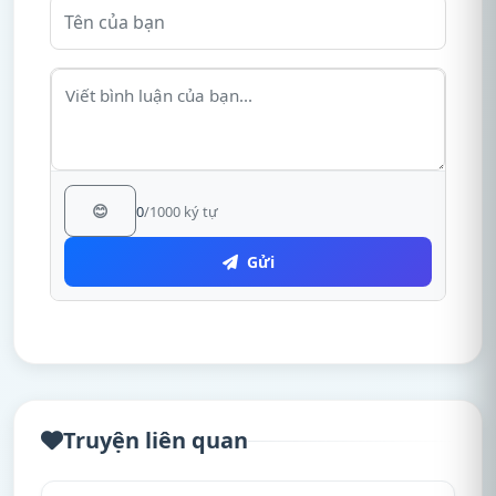
😊
0
/1000 ký tự
Gửi
Truyện liên quan