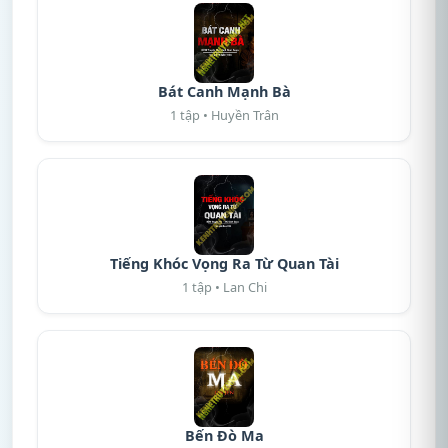
Bát Canh Mạnh Bà
1 tập • Huyền Trân
Tiếng Khóc Vọng Ra Từ Quan Tài
1 tập • Lan Chi
Bến Đò Ma