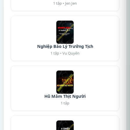
1 tập • Jen Jen
Nghiệp Báo Lý Trưởng Tịch
1 tập • Vu Quyên
Hũ Mắm Thịt Người
1 tập