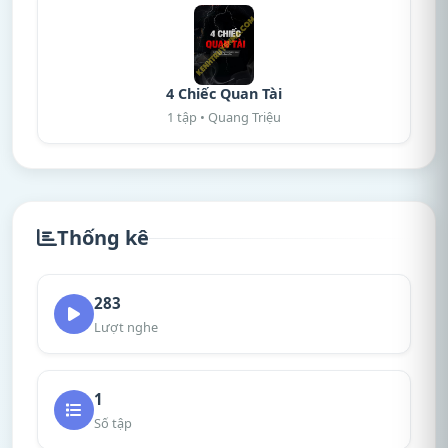
4 Chiếc Quan Tài
1 tập • Quang Triệu
Thống kê
283
Lượt nghe
1
Số tập