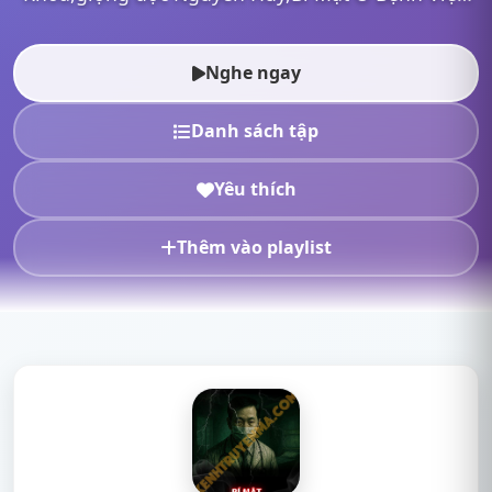
Đa Khoa mp3,Bí Mật Ở Bệnh Viện Đa Khoa full,Bí
Mật Ở Bệnh Viện Đa Khoa Nguyễ...
Nghe ngay
Danh sách tập
Yêu thích
Thêm vào playlist