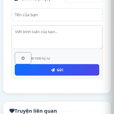
😊
0
/1000 ký tự
Gửi
Truyện liên quan