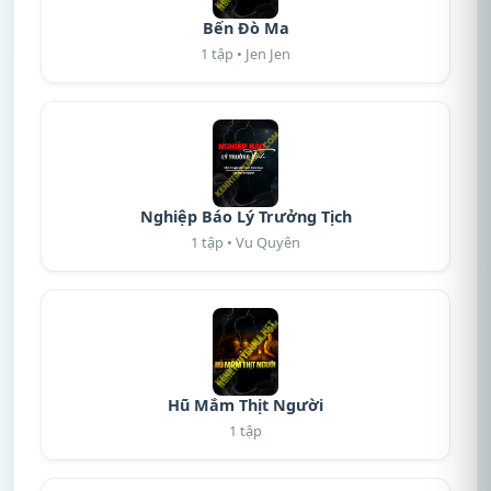
Bến Đò Ma
1 tập • Jen Jen
Nghiệp Báo Lý Trưởng Tịch
1 tập • Vu Quyên
Hũ Mắm Thịt Người
1 tập