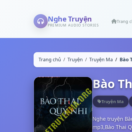
Nghe Truyện
Trang 
PREMIUM AUDIO STORIES
Trang chủ
Truyện
Truyện Ma
Bào 
Bào Th
Truyện Ma
Nghe truyện Bà
mp3,Bào Thai Qu