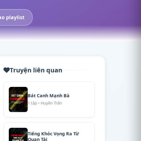
o playlist
Truyện liên quan
Bát Canh Mạnh Bà
1 tập • Huyền Trân
Tiếng Khóc Vọng Ra Từ
Quan Tài