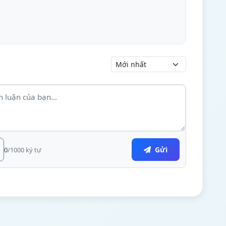
Gửi
0
/1000 ký tự