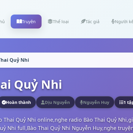
chủ
Truyện
Thể loại
Tác giả
Người k
Thai Quỷ Nhi
ai Quỷ Nhi
Hoàn thành
Dịu Nguyễn
Nguyễn Huy
1 tậ
o Thai Quỷ Nhi online,nghe radio Bào Thai Quỷ Nhi,
ỷ Nhi full,Bào Thai Quỷ Nhi Nguyễn Huy,nghe truyện 