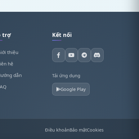
 trợ
Kết nối
iới thiệu
iên hệ
ướng dẫn
Tải ứng dụng
FAQ
Google Play
Điều khoản
Bảo mật
Cookies