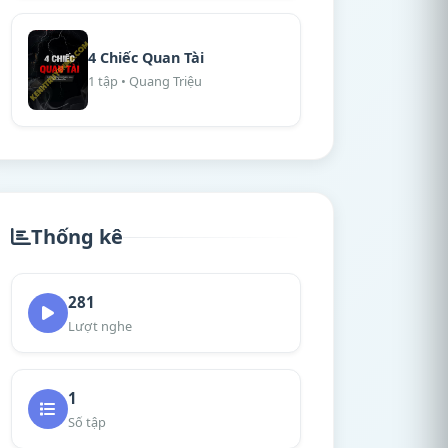
4 Chiếc Quan Tài
1 tập • Quang Triệu
Thống kê
281
Lượt nghe
1
Số tập