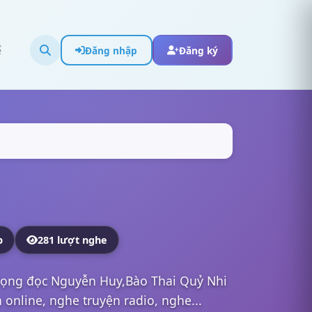
ể
Đăng nhập
Đăng ký
p
281 lượt nghe
giọng đọc Nguyễn Huy,Bào Thai Quỷ Nhi
online, nghe truyện radio, nghe...