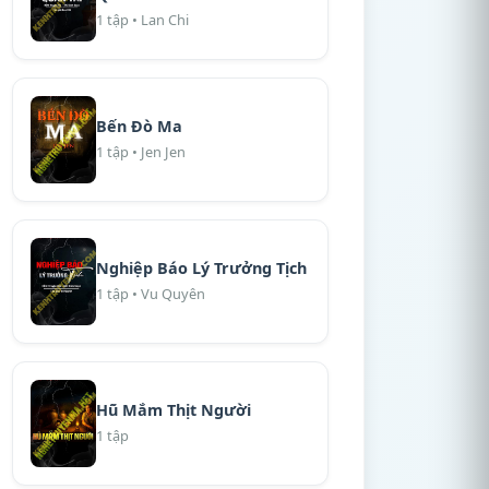
1 tập • Lan Chi
Bến Đò Ma
1 tập • Jen Jen
Nghiệp Báo Lý Trưởng Tịch
1 tập • Vu Quyên
Hũ Mắm Thịt Người
1 tập