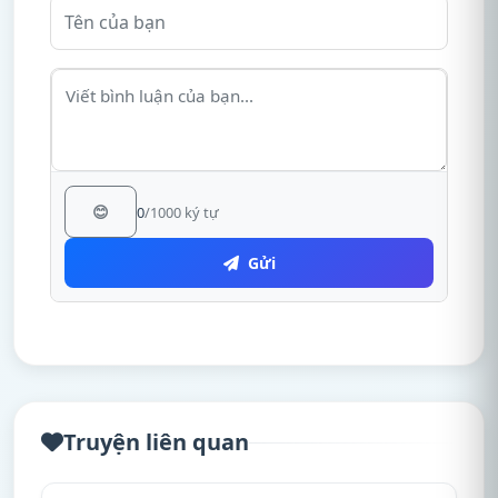
😊
0
/1000 ký tự
Gửi
Truyện liên quan