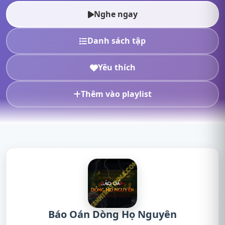
Oán Dòng Họ Nguyên Duy Thuận,nghe truyện
Nghe ngay
onli...
Danh sách tập
Yêu thích
Thêm vào playlist
Báo Oán Dòng Họ Nguyên