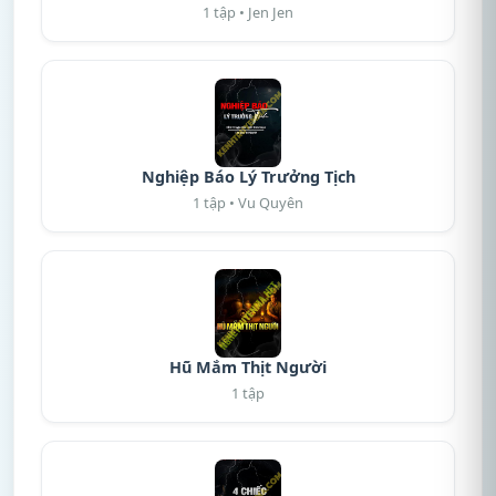
1 tập • Jen Jen
Nghiệp Báo Lý Trưởng Tịch
1 tập • Vu Quyên
Hũ Mắm Thịt Người
1 tập