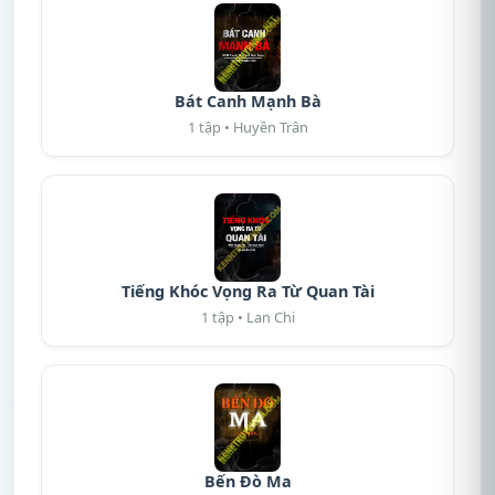
Bát Canh Mạnh Bà
1 tập • Huyền Trân
Tiếng Khóc Vọng Ra Từ Quan Tài
1 tập • Lan Chi
Bến Đò Ma