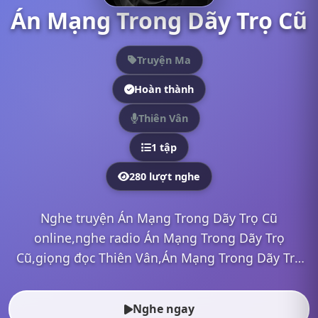
Án Mạng Trong Dãy Trọ Cũ
Truyện Ma
Hoàn thành
Thiên Vân
1 tập
280 lượt nghe
Nghe truyện Án Mạng Trong Dãy Trọ Cũ
online,nghe radio Án Mạng Trong Dãy Trọ
Cũ,giọng đọc Thiên Vân,Án Mạng Trong Dãy Trọ
Cũ mp3,Án Mạng Trong Dãy Trọ Cũ full,Án Mạng
Trong Dãy Trọ Cũ Thiên Vân,nghe t...
Nghe ngay