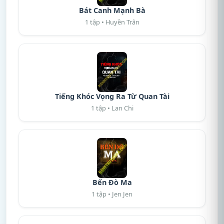
Bát Canh Mạnh Bà
1 tập • Huyền Trân
Tiếng Khóc Vọng Ra Từ Quan Tài
1 tập • Lan Chi
Bến Đò Ma
1 tập • Jen Jen