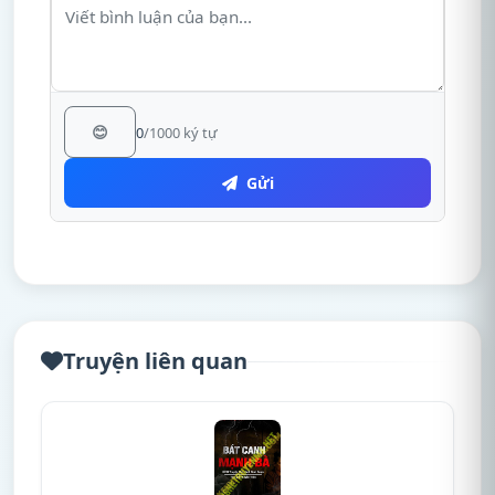
😊
0
/1000 ký tự
Gửi
Truyện liên quan