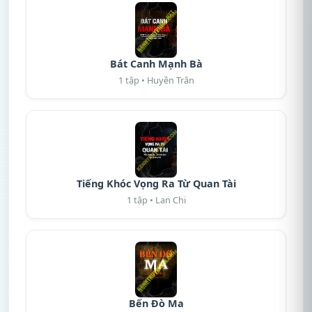
Bát Canh Mạnh Bà
1 tập • Huyền Trân
Tiếng Khóc Vọng Ra Từ Quan Tài
1 tập • Lan Chi
Bến Đò Ma