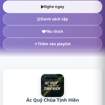
truyện online,...
Nghe ngay
Danh sách tập
Yêu thích
Thêm vào playlist
Ác Quỷ Chùa Tịnh Hiền