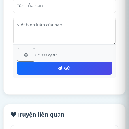
😊
0
/1000 ký tự
Gửi
Truyện liên quan