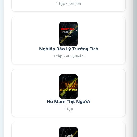
1 tập • Jen Jen
Nghiệp Báo Lý Trưởng Tịch
1 tập • Vu Quyên
Hũ Mắm Thịt Người
1 tập