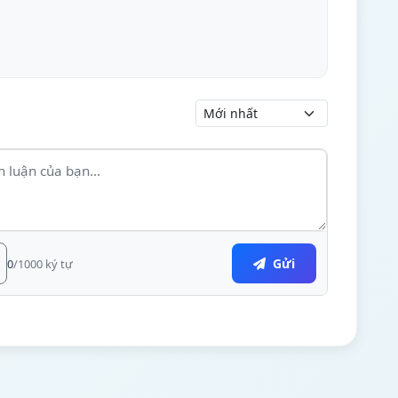
Gửi
0
/1000 ký tự