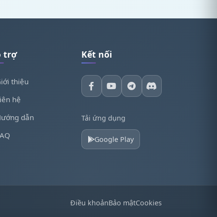
 trợ
Kết nối
iới thiệu
iên hệ
ướng dẫn
Tải ứng dụng
FAQ
Google Play
Điều khoản
Bảo mật
Cookies