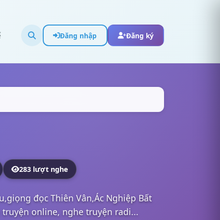
ể
Đăng nhập
Đăng ký
283 lượt nghe
ếu,giọng đọc Thiên Vân,Ác Nghiệp Bất
ruyện online, nghe truyện radi...