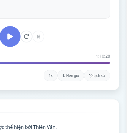
1:10:28
1x
Hẹn giờ
Lịch sử
c thể hiện bởi Thiên Vân.