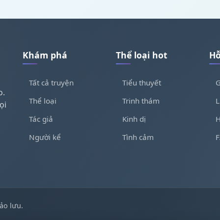
Khám phá
Thể loại hot
Hỗ
Tất cả truyện
Tiểu thuyết
G
o.
Thể loại
Trinh thám
L
ọi
Tác giả
Kinh dị
H
Người kể
Tình cảm
ảo lưu.