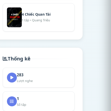
4 Chiếc Quan Tài
1 tập • Quang Triệu
Thống kê
283
Lượt nghe
1
Số tập