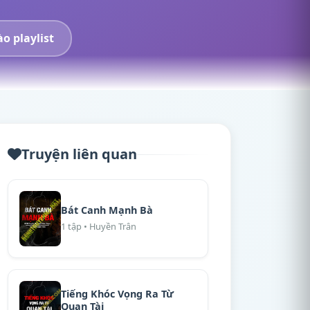
o playlist
Truyện liên quan
Bát Canh Mạnh Bà
1 tập • Huyền Trân
Tiếng Khóc Vọng Ra Từ
Quan Tài