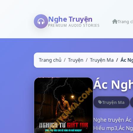
Nghe Truyện
Trang 
PREMIUM AUDIO STORIES
Trang chủ
Truyện
Truyện Ma
Ác N
Ác Ngh
Truyện Ma
Nghe truyện Ác 
Hiếu mp3,Ác Ngh