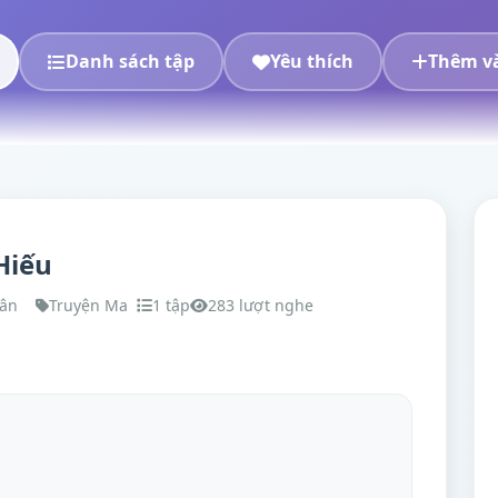
Danh sách tập
Yêu thích
Thêm và
Hiếu
Vân
Truyện Ma
1 tập
283 lượt nghe