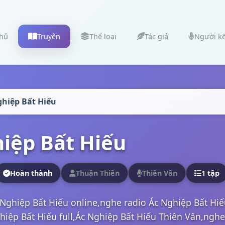
chủ
Truyện
Thể loại
Tác giả
Người k
ghiệp Bất Hiếu
iệp Bất Hiếu
Hoàn thành
Thuận Thiên
Thiên Vân
1 tập
Nghiệp Bất Hiếu online,nghe radio Ác Nghiệp Bất Hi
iệp Bất Hiếu full,Ác Nghiệp Bất Hiếu Thiên Vân,nghe t