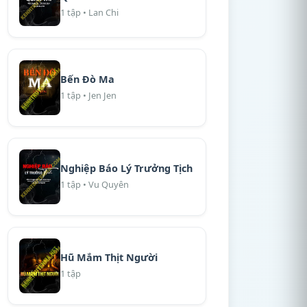
1 tập • Lan Chi
Bến Đò Ma
1 tập • Jen Jen
Nghiệp Báo Lý Trưởng Tịch
1 tập • Vu Quyên
Hũ Mắm Thịt Người
1 tập