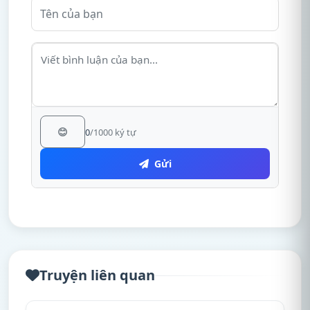
😊
0
/1000 ký tự
Gửi
Truyện liên quan