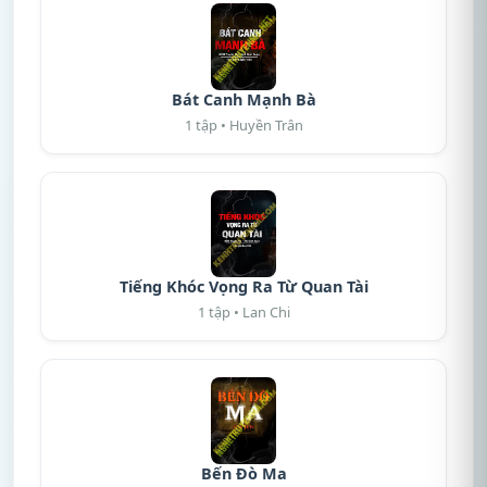
Bát Canh Mạnh Bà
1 tập • Huyền Trân
Tiếng Khóc Vọng Ra Từ Quan Tài
1 tập • Lan Chi
Bến Đò Ma