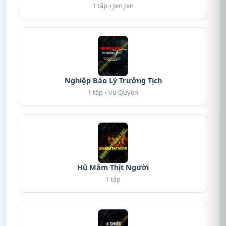
1 tập • Jen Jen
Nghiệp Báo Lý Trưởng Tịch
1 tập • Vu Quyên
Hũ Mắm Thịt Người
1 tập