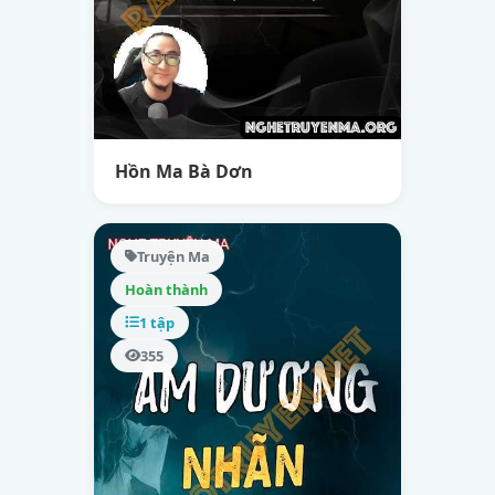
Hồn Ma Bà Dơn
Truyện Ma
Hoàn thành
1 tập
355