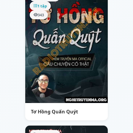
1 tập
343
Tơ Hồng Quấn Quýt