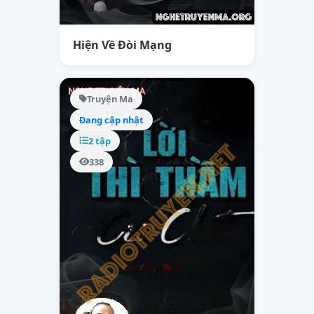
Hiện Về Đòi Mạng
Truyện Ma
Đang cập nhật
2 tập
338