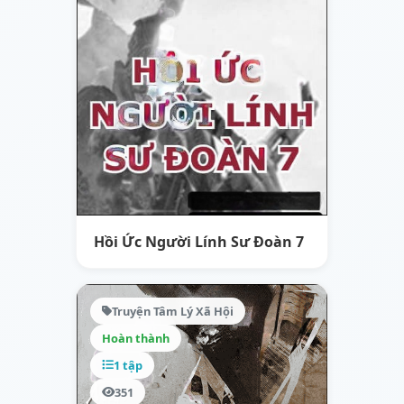
Hồi Ức Người Lính Sư Đoàn 7
Truyện Tâm Lý Xã Hội
Hoàn thành
1 tập
351