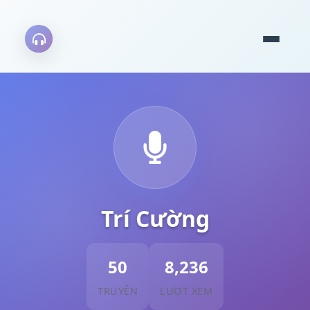
Trí Cường
50
8,236
TRUYỆN
LƯỢT XEM