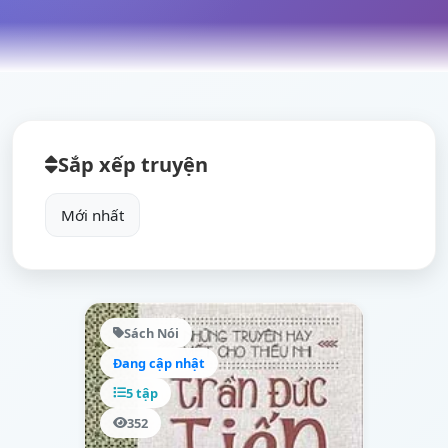
Sắp xếp truyện
Sách Nói
Đang cập nhật
5 tập
352