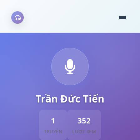
Trần Đức Tiến
1
352
TRUYỆN
LƯỢT XEM