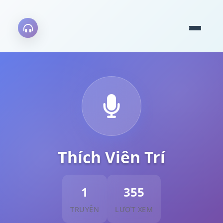
Thích Viên Trí
1
355
TRUYỆN
LƯỢT XEM