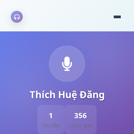
Thích Huệ Đăng
1
356
TRUYỆN
LƯỢT XEM