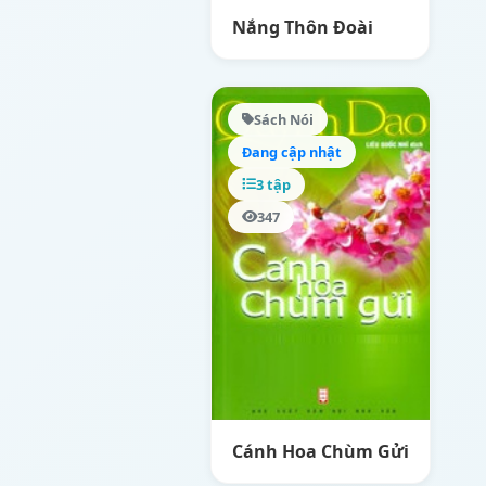
Nắng Thôn Đoài
Sách Nói
Đang cập nhật
3 tập
347
Cánh Hoa Chùm Gửi