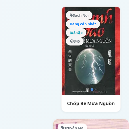
Sách Nói
Đang cập nhật
8 tập
345
Chớp Bể Mưa Nguồn
Truyện Ma