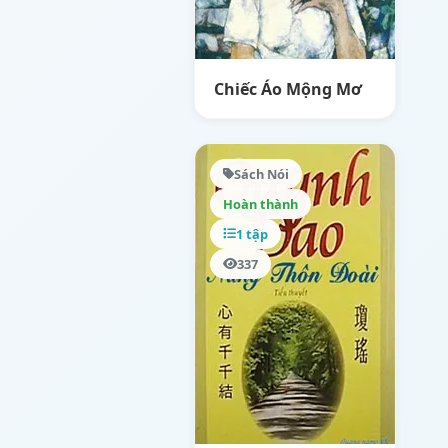
Chiếc Áo Mộng Mơ
Sách Nói
Hoàn thành
1 tập
337