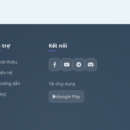
 trợ
Kết nối
iới thiệu
iên hệ
ướng dẫn
Tải ứng dụng
FAQ
Google Play