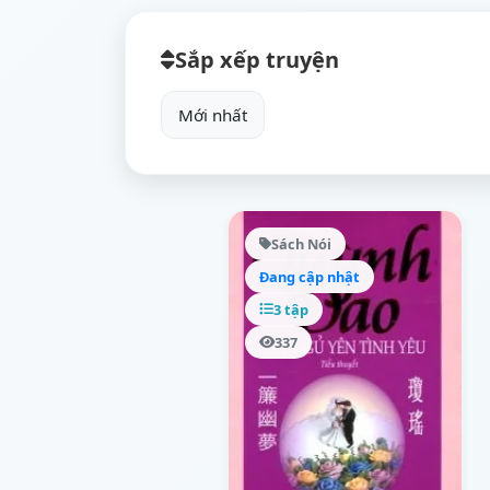
Sắp xếp truyện
Sách Nói
Đang cập nhật
3 tập
337