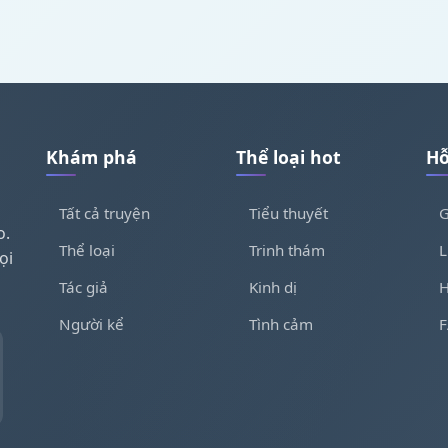
Khám phá
Thể loại hot
Hỗ
Tất cả truyện
Tiểu thuyết
G
o.
Thể loại
Trinh thám
L
ọi
Tác giả
Kinh dị
H
Người kể
Tình cảm