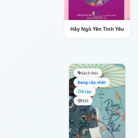
Hãy Ngủ Yên Tình Yêu
Sách Nói
Đang cập nhật
8 tập
333