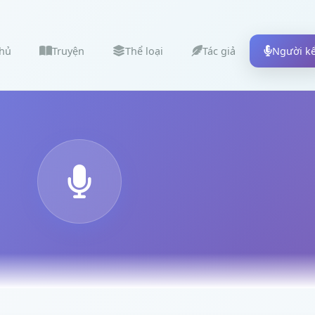
chủ
Truyện
Thể loại
Tác giả
Người k