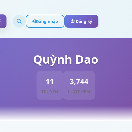
ể
Đăng nhập
Đăng ký
Quỳnh Dao
11
3,744
TRUYỆN
LƯỢT XEM