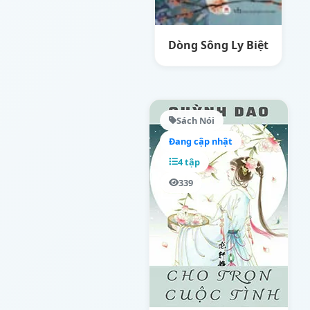
Dòng Sông Ly Biệt
Sách Nói
Đang cập nhật
4 tập
339