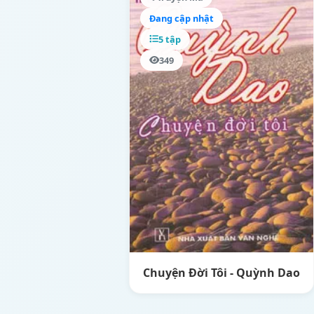
Đang cập nhật
5 tập
349
Chuyện Đời Tôi - Quỳnh Dao