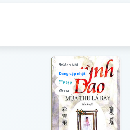
Sách Nói
Đang cập nhật
9 tập
334