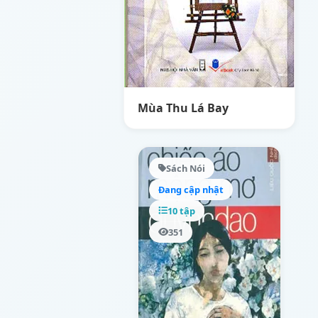
Mùa Thu Lá Bay
Sách Nói
Đang cập nhật
10 tập
351