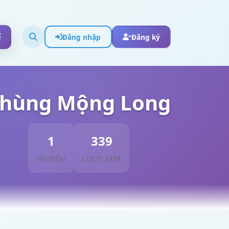
ể
Đăng nhập
Đăng ký
hùng Mộng Long
1
339
TRUYỆN
LƯỢT XEM