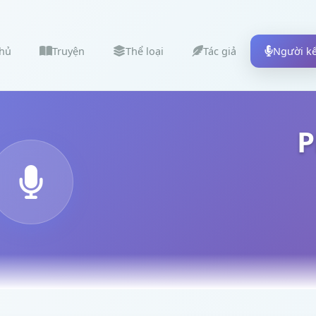
chủ
Truyện
Thể loại
Tác giả
Người k
P