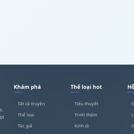
Khám phá
Thể loại hot
Hỗ
Tất cả truyện
Tiểu thuyết
G
o.
Thể loại
Trinh thám
L
ọi
Tác giả
Kinh dị
H