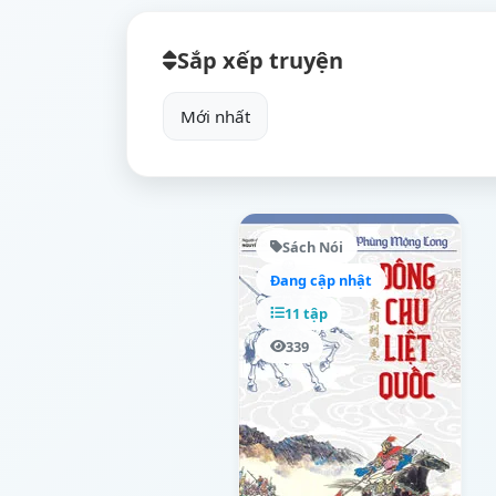
Sắp xếp truyện
Sách Nói
Đang cập nhật
11 tập
339