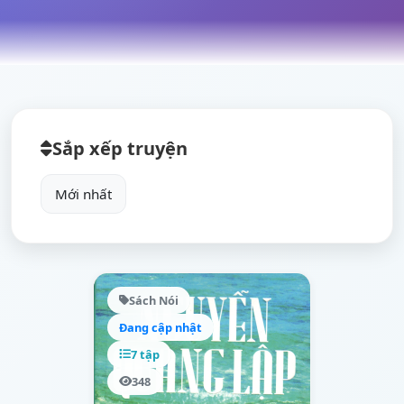
Sắp xếp truyện
Sách Nói
Đang cập nhật
7 tập
348