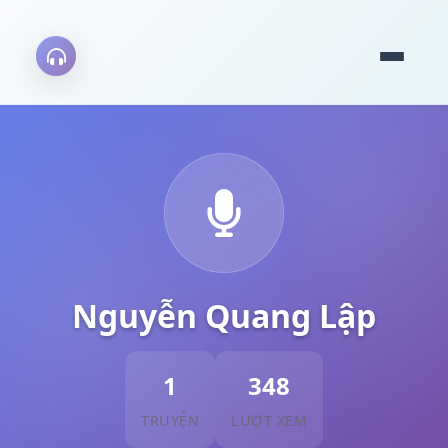
Nguyễn Quang Lập
1
348
TRUYỆN
LƯỢT XEM