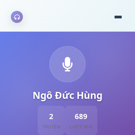
Ngô Đức Hùng
2
689
TRUYỆN
LƯỢT XEM