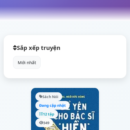
Sắp xếp truyện
Sách Nói
Đang cập nhật
12 tập
349