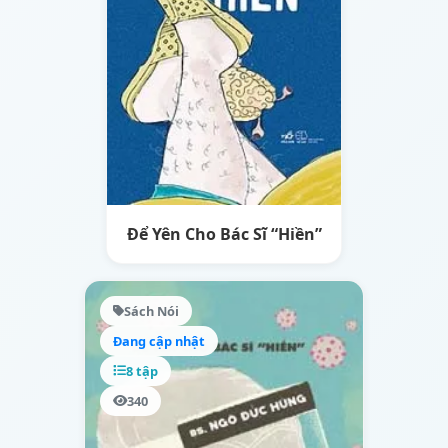
Để Yên Cho Bác Sĩ “Hiền”
Sách Nói
Đang cập nhật
8 tập
340