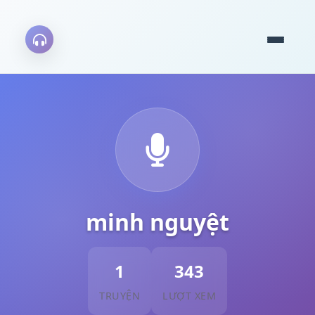
minh nguyệt
1
343
TRUYỆN
LƯỢT XEM