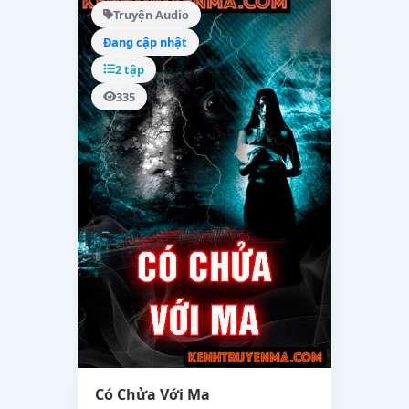
Truyện Audio
Đang cập nhật
2 tập
335
Có Chửa Với Ma