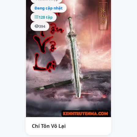
Đang cập nhật
128 tập
394
Chí Tôn Vô Lại