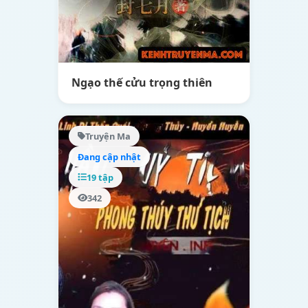
Ngạo thế cửu trọng thiên
Truyện Ma
Đang cập nhật
19 tập
342