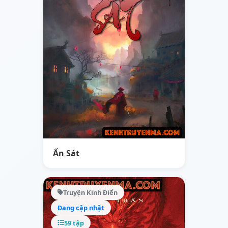
Ẩn Sát
Truyện Kinh Điển
Đang cập nhật
59 tập