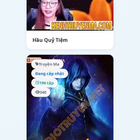
Hầu Quỷ Tiệm
Truyện Ma
Đang cập nhật
196 tập
340