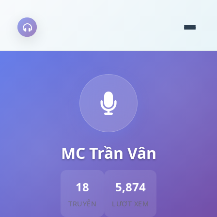
MC Trần Vân
18
5,874
TRUYỆN
LƯỢT XEM