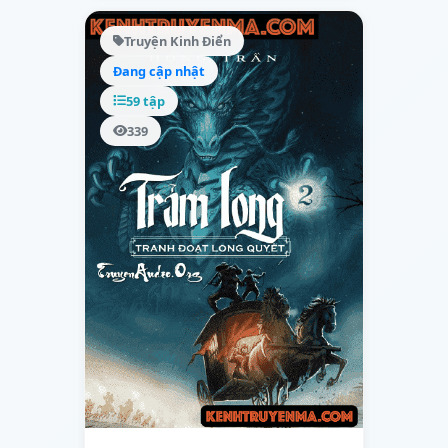
Truyện Kinh Điển
Đang cập nhật
59 tập
339