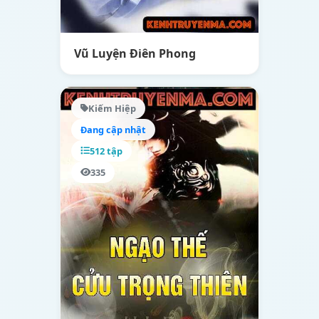
Vũ Luyện Điên Phong
Kiếm Hiệp
Đang cập nhật
512 tập
335