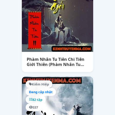
Phàm Nhân Tu Tiên Chi Tiên
Giới Thiên (Phàm Nhân Tu
Tiên 2)
Kiếm Hiệp
Đang cập nhật
82 tập
337