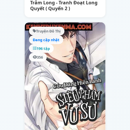
Trảm Long - Tranh Đoạt Long
Quyết ( Quyển 2 )
Truyện Đô Thị
Đang cập nhật
196 tập
356