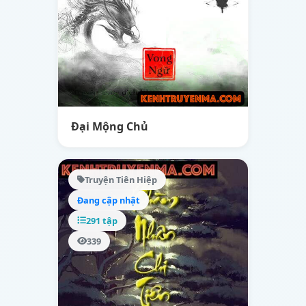
Đại Mộng Chủ
Truyện Tiên Hiệp
Đang cập nhật
291 tập
339