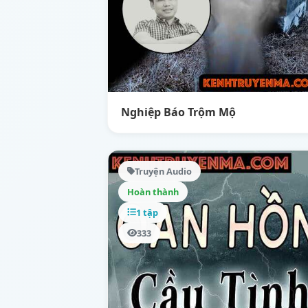
Nghiệp Báo Trộm Mộ
Truyện Audio
Hoàn thành
1 tập
333