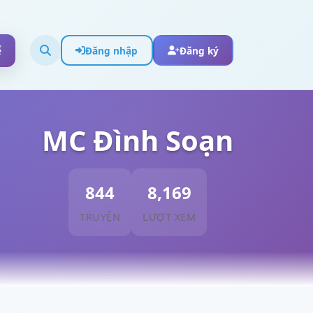
ể
Đăng nhập
Đăng ký
MC Đình Soạn
844
8,169
TRUYỆN
LƯỢT XEM