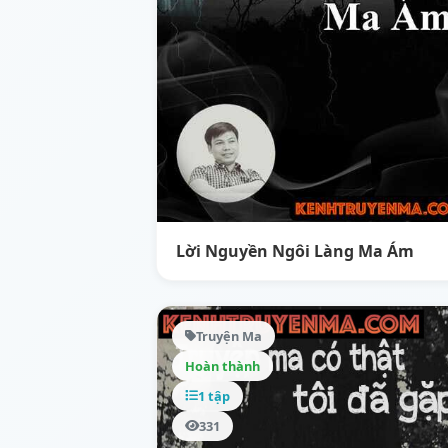
Lời Nguyền Ngôi Làng Ma Ám
Truyện Ma
Hoàn thành
1 tập
331