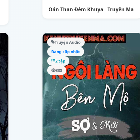
Oán Than Đêm Khuya - Truyện Ma
Truyện Audio
Đang cập nhật
2 tập
338