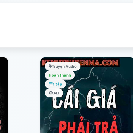
Truyện Audio
Hoàn thành
1 tập
343