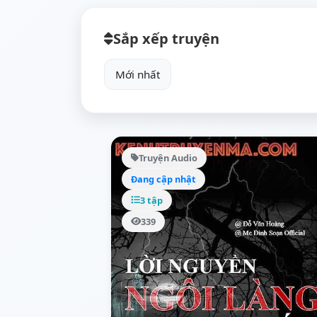
Sắp xếp truyện
Truyện Audio
Đang cập nhật
3 tập
339