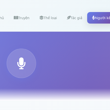
chủ
Truyện
Thể loại
Tác giả
Người k