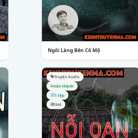
Ngôi Làng Bên Cổ Mộ
Truyện Audio
Hoàn thành
1 tập
344