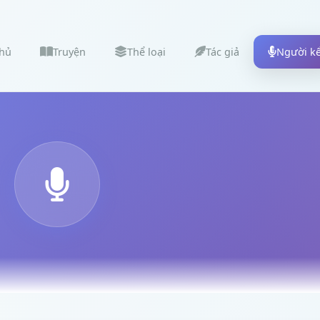
chủ
Truyện
Thể loại
Tác giả
Người k