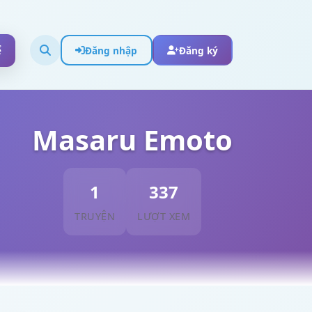
ể
Đăng nhập
Đăng ký
Masaru Emoto
1
337
TRUYỆN
LƯỢT XEM