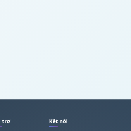
 trợ
Kết nối