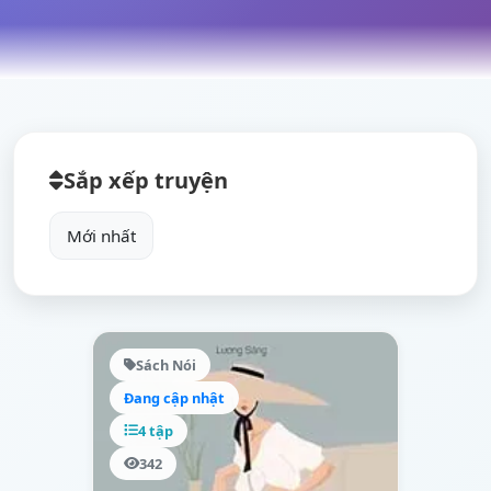
Sắp xếp truyện
Sách Nói
Đang cập nhật
4 tập
342