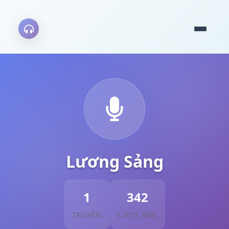
Lương Sảng
1
342
TRUYỆN
LƯỢT XEM