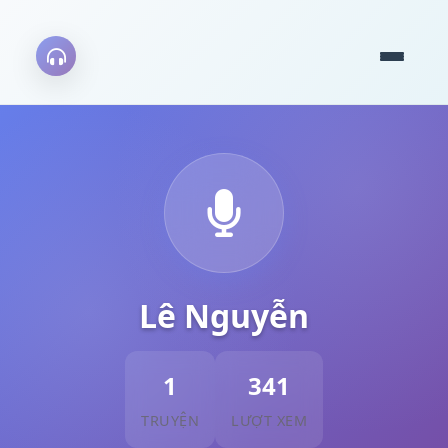
Lê Nguyễn
1
341
TRUYỆN
LƯỢT XEM