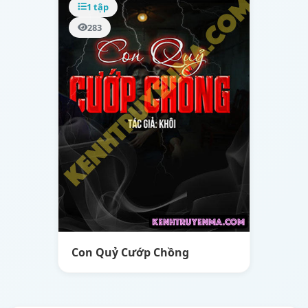
1 tập
283
Con Quỷ Cướp Chồng