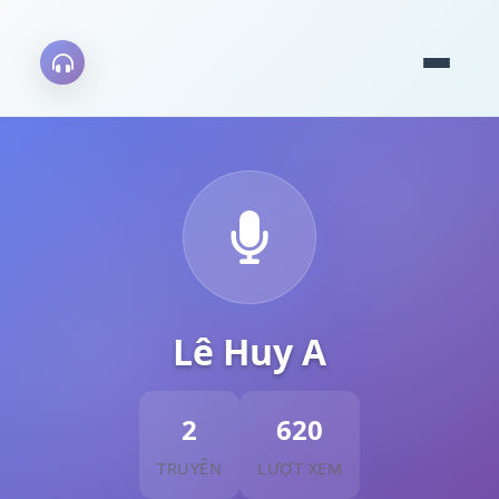
Lê Huy A
2
620
TRUYỆN
LƯỢT XEM