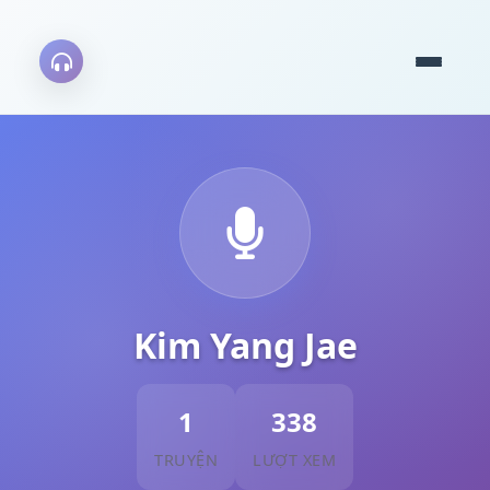
Kim Yang Jae
1
338
TRUYỆN
LƯỢT XEM