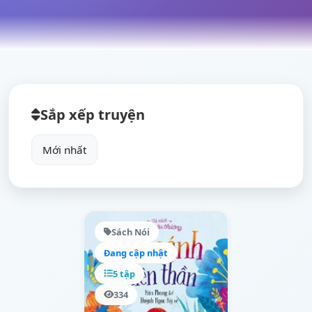
Sắp xếp truyện
Sách Nói
Đang cập nhật
5 tập
334