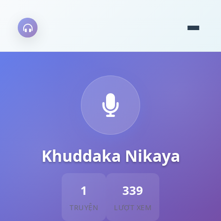
Khuddaka Nikaya
1
339
TRUYỆN
LƯỢT XEM