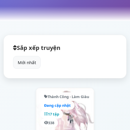
Sắp xếp truyện
Thành Công - Làm Giàu
Đang cập nhật
17 tập
338