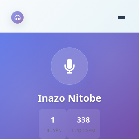
Inazo Nitobe
1
338
TRUYỆN
LƯỢT XEM