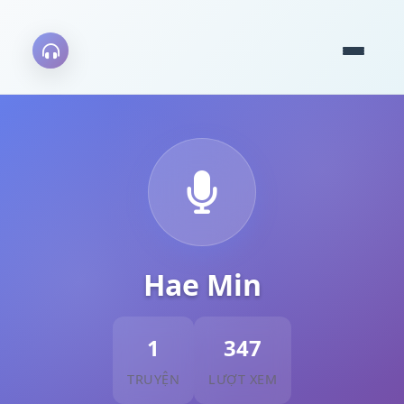
Hae Min
1
347
TRUYỆN
LƯỢT XEM