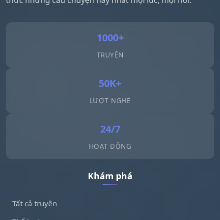
thức những câu chuyện hay nhất mọi lúc, mọi nơi.
1000+
TRUYỆN
50K+
LƯỢT NGHE
24/7
HOẠT ĐỘNG
Khám phá
Tất cả truyện