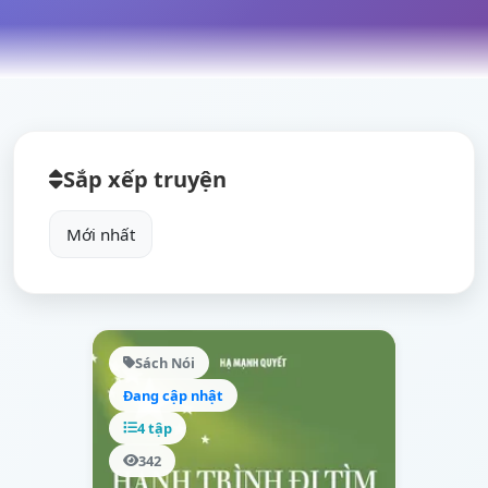
Sắp xếp truyện
Sách Nói
Đang cập nhật
4 tập
342