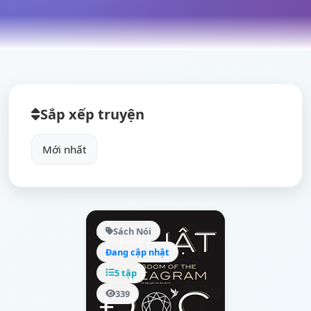
Sắp xếp truyện
Sách Nói
Đang cập nhật
5 tập
339