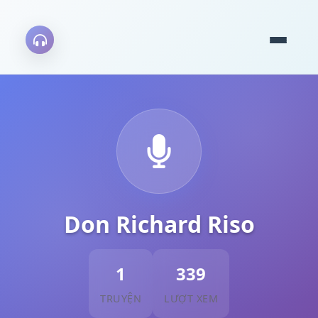
Don Richard Riso
1
339
TRUYỆN
LƯỢT XEM