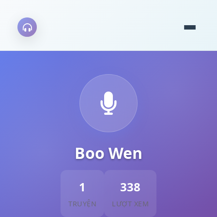
Boo Wen
1
338
TRUYỆN
LƯỢT XEM