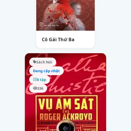
Cô Gái Thứ Ba
Sách Nói
Đang cập nhật
8 tập
336