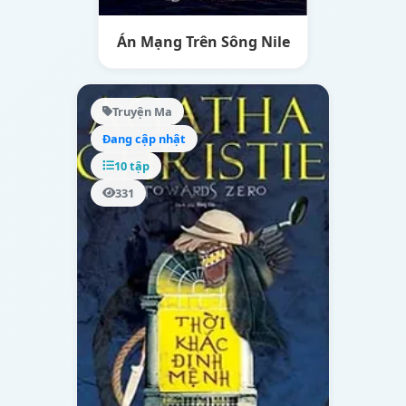
Án Mạng Trên Sông Nile
Truyện Ma
Đang cập nhật
10 tập
331