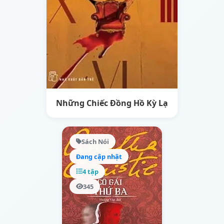
Những Chiếc Đồng Hồ Kỳ Lạ
Sách Nói
Đang cập nhật
4 tập
345