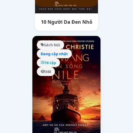
10 Người Da Đen Nhỏ
Sách Nói
Đang cập nhật
16 tập
348