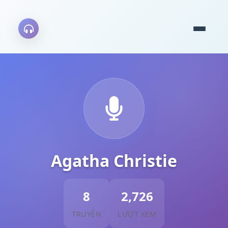
Agatha Christie
8
2,726
TRUYỆN
LƯỢT XEM