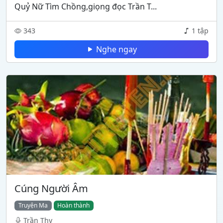
Quỷ Nữ Tìm Chồng,giọng đọc Trần T...
343
1 tập
Nghe ngay
Cúng Người Âm
Truyện Ma
Hoàn thành
Trần Thy