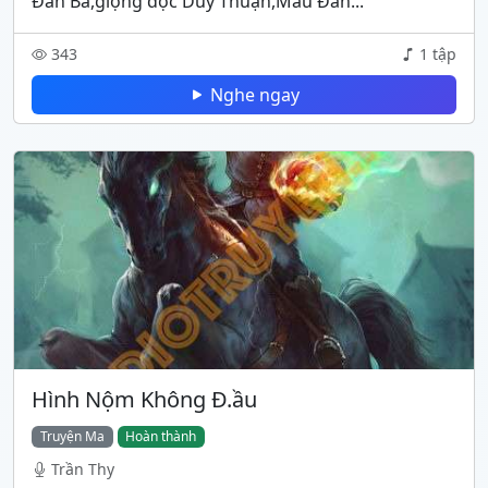
Đàn Bà,giọng đọc Duy Thuận,Máu Đàn...
343
1 tập
Nghe ngay
Hình Nộm Không Đ.ầu
Truyện Ma
Hoàn thành
Trần Thy