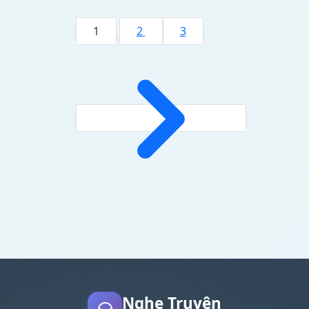
1
2
3
Nghe Truyện