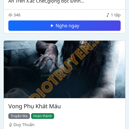
Ăn Trên X.ác Chết,giọng đọc Đình...
346
1 tập
Nghe ngay
Vong Phụ Khát Máu
Truyện Ma
Hoàn thành
Duy Thuận