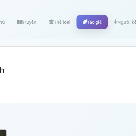
chủ
Truyện
Thể loại
Tác giả
Người k
h