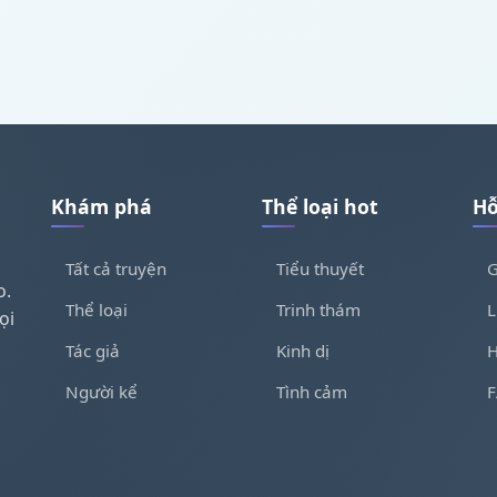
Khám phá
Thể loại hot
Hỗ
Tất cả truyện
Tiểu thuyết
G
o.
Thể loại
Trinh thám
L
ọi
Tác giả
Kinh dị
H
Người kể
Tình cảm