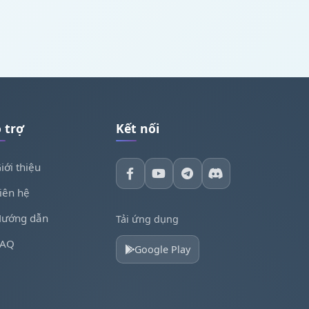
 trợ
Kết nối
iới thiệu
iên hệ
ướng dẫn
Tải ứng dụng
FAQ
Google Play