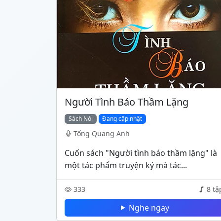
Người Tình Báo Thầm Lặng
Sách Nói
Đang cập nhật
Tống Quang Anh
Cuốn sách "Người tình báo thầm lặng" là
một tác phẩm truyện ký mà tác...
333
8 tậ
Nghe ngay