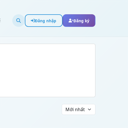
ể
Đăng nhập
Đăng ký