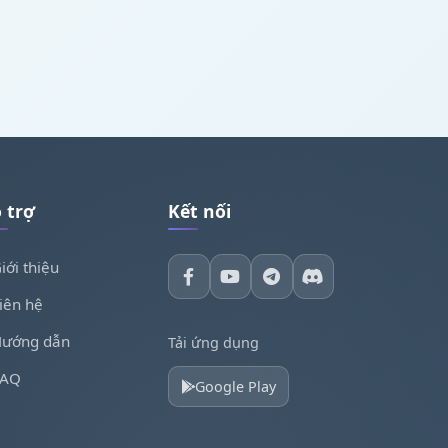
 trợ
Kết nối
iới thiệu
iên hệ
ướng dẫn
Tải ứng dụng
FAQ
Google Play