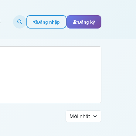
ể
Đăng nhập
Đăng ký