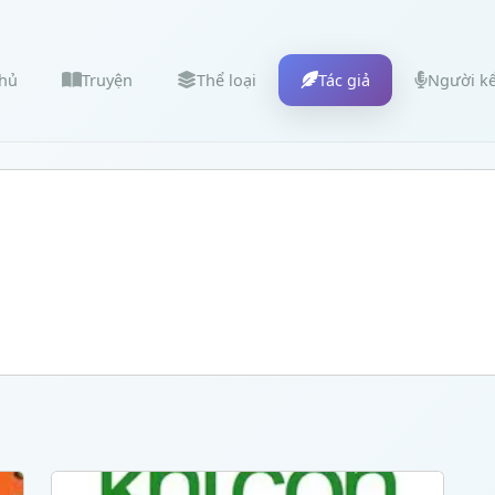
chủ
Truyện
Thể loại
Tác giả
Người k