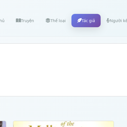
chủ
Truyện
Thể loại
Tác giả
Người k