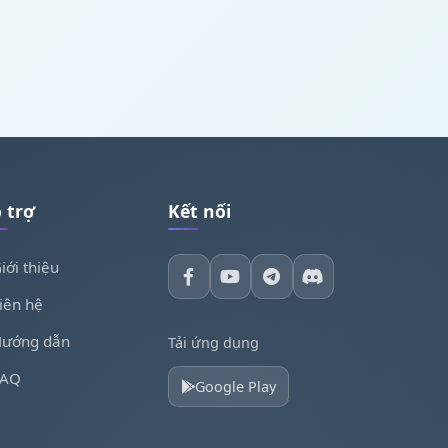
 trợ
Kết nối
iới thiệu
iên hệ
ướng dẫn
Tải ứng dụng
FAQ
Google Play