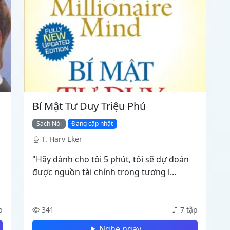
Bí Mật Tư Duy Triệu Phú
Sách Nói
Đang cập nhật
T. Harv Eker
"Hãy dành cho tôi 5 phút, tôi sẽ dự đoán
được nguồn tài chính trong tương l...
p
341
7 tập
Nghe ngay