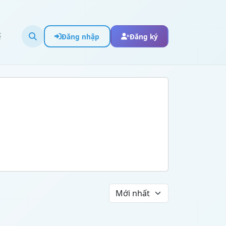
ể
Đăng nhập
Đăng ký