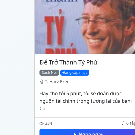
Để Trở Thành Tỷ Phú
Sách Nói
Đang cập nhật
T. Harv Eker
Hãy cho tôi 5 phút, tôi sẽ đoán được
nguồn tài chính trong tương lai của bạn!
Cu...
334
6 tậ
Nghe ngay