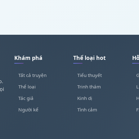
Khám phá
Thể loại hot
Hỗ
Tất cả truyện
Tiểu thuyết
G
o.
Thể loại
Trinh thám
L
ọi
Tác giả
Kinh dị
H
Người kể
Tình cảm