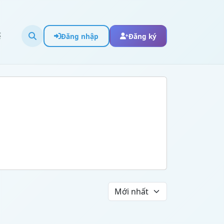
ể
Đăng nhập
Đăng ký