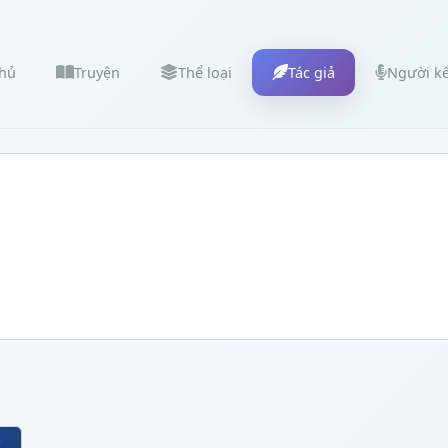
chủ
Truyện
Thể loại
Tác giả
Người k