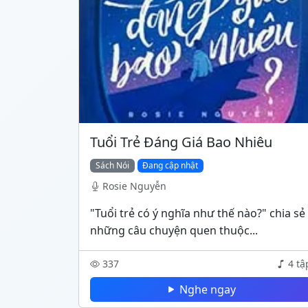
Tuổi Trẻ Đáng Giá Bao Nhiêu
Sách Nói
Đang cập nhật
Rosie Nguyễn
"Tuổi trẻ có ý nghĩa như thế nào?" chia sẻ
những câu chuyện quen thuộc...
337
4 tậ
Nghe ngay