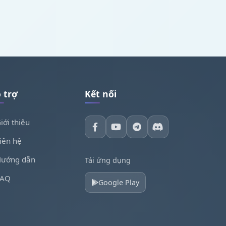
 trợ
Kết nối
iới thiệu
iên hệ
ướng dẫn
Tải ứng dụng
FAQ
Google Play