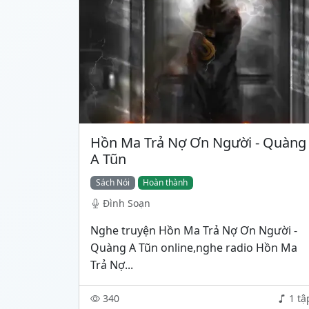
Hồn Ma Trả Nợ Ơn Người - Quàng
A Tũn
Sách Nói
Hoàn thành
Đình Soạn
Nghe truyện Hồn Ma Trả Nợ Ơn Người -
Quàng A Tũn online,nghe radio Hồn Ma
Trả Nợ...
340
1 tậ