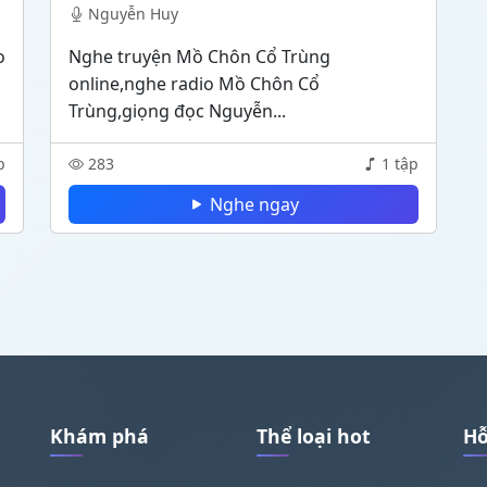
Nguyễn Huy
o
Nghe truyện Mồ Chôn Cổ Trùng
online,nghe radio Mồ Chôn Cổ
Trùng,giọng đọc Nguyễn...
p
283
1 tập
Nghe ngay
Khám phá
Thể loại hot
Hỗ