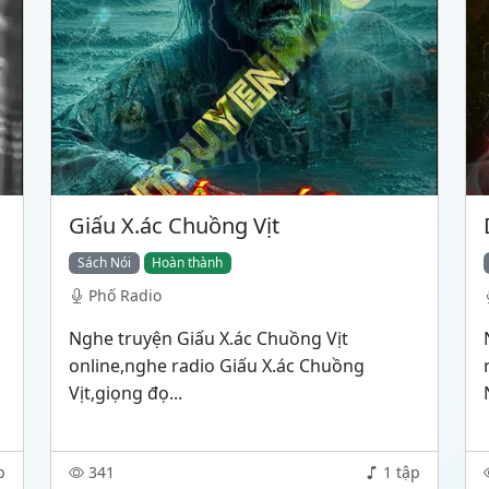
Giấu X.ác Chuồng Vịt
Sách Nói
Hoàn thành
Phố Radio
Nghe truyện Giấu X.ác Chuồng Vịt
online,nghe radio Giấu X.ác Chuồng
Vịt,giọng đọ...
p
341
1 tập