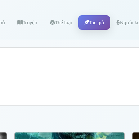
chủ
Truyện
Thể loại
Tác giả
Người k