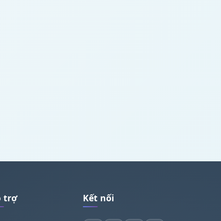
 trợ
Kết nối