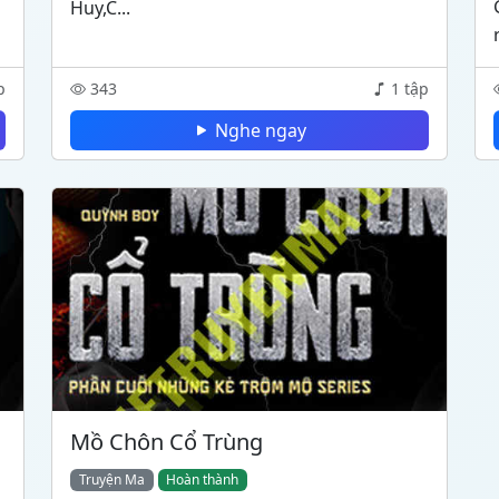
Huy,C...
p
343
1 tập
Nghe ngay
Mồ Chôn Cổ Trùng
Truyện Ma
Hoàn thành