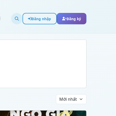
ể
Đăng nhập
Đăng ký