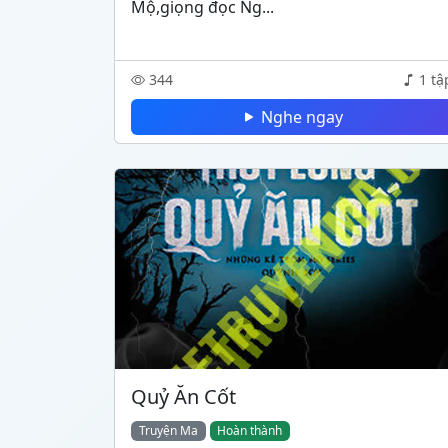
Mộ,giọng đọc Ng...
344
1 tậ
Nghe ngay
Quỷ Ăn Cốt
Truyện Ma
Hoàn thành