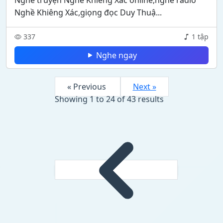
Nghe truyện Nghề Khiêng Xác online,nghe radio
Nghề Khiêng Xác,giọng đọc Duy Thuậ...
337
1 tập
Nghe ngay
« Previous
Next »
Showing
1
to
24
of
43
results