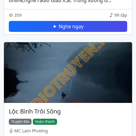
online,nghe radio Giấu X.ác Trong Xưởng G...
359
99 tập
Nghe ngay
Lộc Bình Trôi Sông
Truyện Ma
Hoàn thành
MC Lam Phương