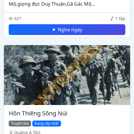
Mộ,giọng đọc Duy Thuận,Gã Gác Mộ...
327
1 tập
Nghe ngay
Hồn Thiêng Sông Núi
Truyện Ma
Đang cập nhật
Quàng A Tũn