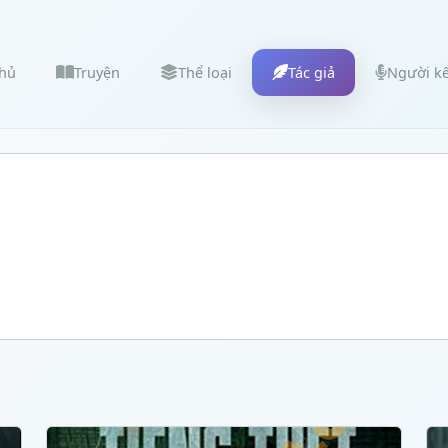
chủ
Truyện
Thể loại
Tác giả
Người k