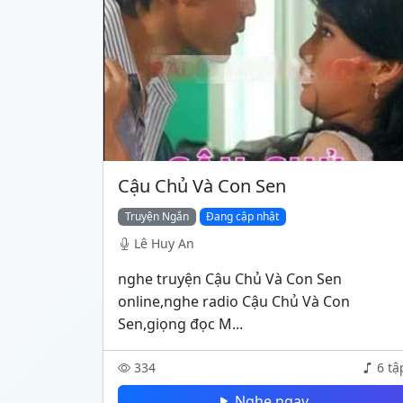
Cậu Chủ Và Con Sen
Truyện Ngắn
Đang cập nhật
Lê Huy An
nghe truyện Cậu Chủ Và Con Sen
online,nghe radio Cậu Chủ Và Con
Sen,giọng đọc M...
334
6 tậ
Nghe ngay