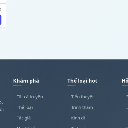
p
Khám phá
Thể loại hot
Hỗ
Tất cả truyện
Tiểu thuyết
G
o.
Thể loại
Trinh thám
L
ọi
Tác giả
Kinh dị
H