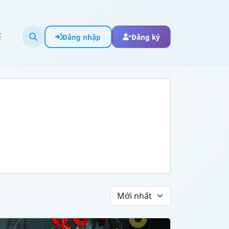
ể
Đăng nhập
Đăng ký