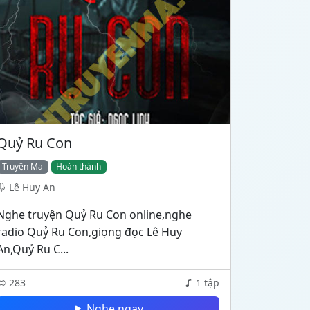
Quỷ Ru Con
Truyện Ma
Hoàn thành
Lê Huy An
Nghe truyện Quỷ Ru Con online,nghe
radio Quỷ Ru Con,giọng đọc Lê Huy
An,Quỷ Ru C...
283
1 tập
Nghe ngay