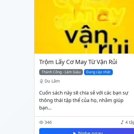
Trộm Lấy Cơ May Từ Vận Rủi
Thành Công - Làm Giàu
Đang cập nhật
Du Lâm
Cuốn sách này sẽ chia sẻ với các bạn sự
thông thái tập thể của họ, nhằm giúp
bạn...
346
4 tậ
Nghe ngay