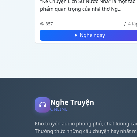
"Kể Chuyện Lịch Sử Nước Nhà" là một tác
phẩm quan trọng của nhà thơ Ng...
357
4 tậ
Nghe ngay
Nghe Truyện
ONLINE
Kho truyện audio phong phú, chất lượng ca
Thưởng thức những câu chuyện hay nhất m