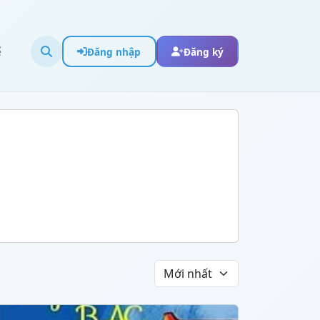
ể
Đăng nhập
Đăng ký