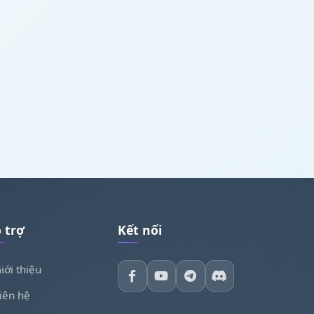
 trợ
Kết nối
iới thiệu
iên hệ