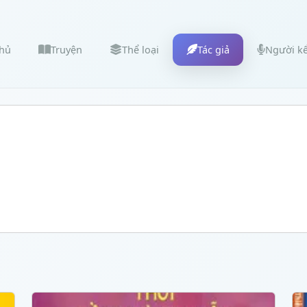
chủ
Truyện
Thể loại
Tác giả
Người k