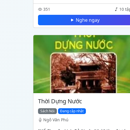
351
10 tậ
Nghe ngay
Thời Dựng Nước
Sách Nói
Đang cập nhật
Ngô Văn Phú