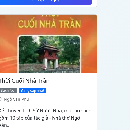
Thời Cuối Nhà Trần
Sách Nói
Đang cập nhật
Ngô Văn Phú
Kể Chuyện Lịch Sử Nước Nhà, một bộ sách
gồm 10 tập của tác giả - Nhà thơ Ngô
Văn...