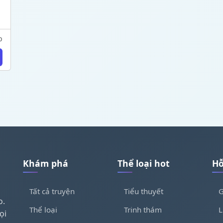
p
Khám phá
Thể loại hot
Hỗ
Tất cả truyện
Tiểu thuyết
G
o.
Thể loại
Trinh thám
L
ọi