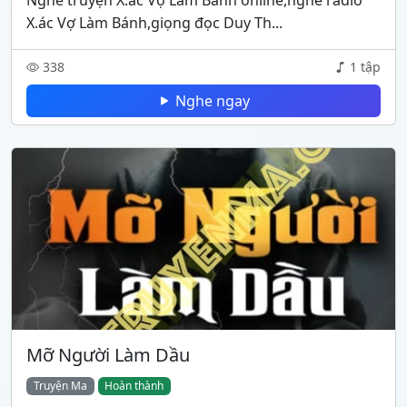
Nghe truyện X.ác Vợ Làm Bánh online,nghe radio
X.ác Vợ Làm Bánh,giọng đọc Duy Th...
338
1 tập
Nghe ngay
Mỡ Người Làm Dầu
Truyện Ma
Hoàn thành