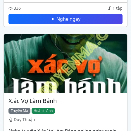
336
1 tập
Nghe ngay
X.ác Vợ Làm Bánh
Truyện Ma
Hoàn thành
Duy Thuận