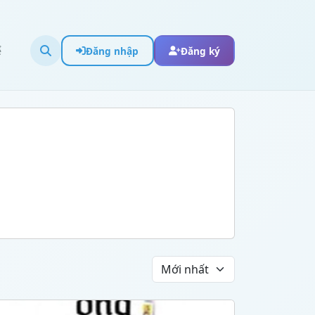
ể
Đăng nhập
Đăng ký