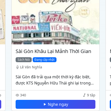
Sài Gòn Khâu Lại Mảnh Thời Gian
Sách Nói
Đang cập nhật
Lê Văn Nghĩa
Sài Gòn đã trải qua một thời kỳ đặc biệt,
được KTS Nguyễn Hữu Thái ghi lại trong...
p
340
9 tập
Nghe ngay