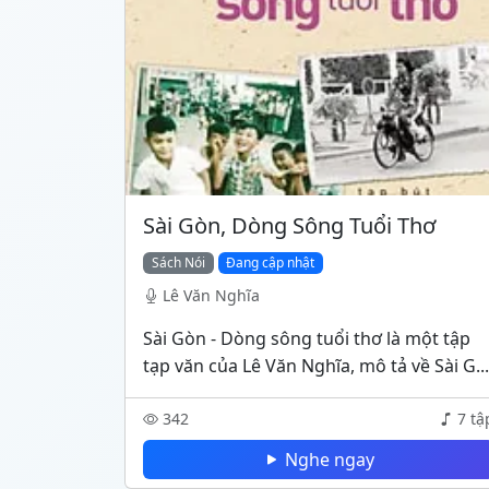
Sài Gòn, Dòng Sông Tuổi Thơ
Sách Nói
Đang cập nhật
Lê Văn Nghĩa
Sài Gòn - Dòng sông tuổi thơ là một tập
tạp văn của Lê Văn Nghĩa, mô tả về Sài G...
342
7 tậ
Nghe ngay