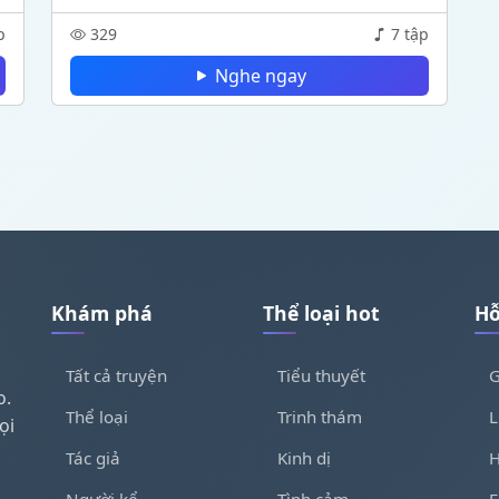
p
329
7 tập
Nghe ngay
Khám phá
Thể loại hot
Hỗ
Tất cả truyện
Tiểu thuyết
G
o.
Thể loại
Trinh thám
L
ọi
Tác giả
Kinh dị
H