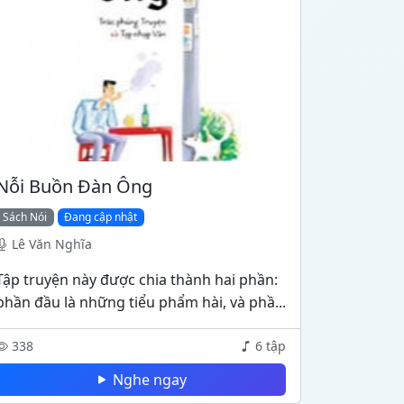
Nỗi Buồn Đàn Ông
Sách Nói
Đang cập nhật
Lê Văn Nghĩa
Tập truyện này được chia thành hai phần:
phần đầu là những tiểu phẩm hài, và phầ...
338
6 tập
Nghe ngay