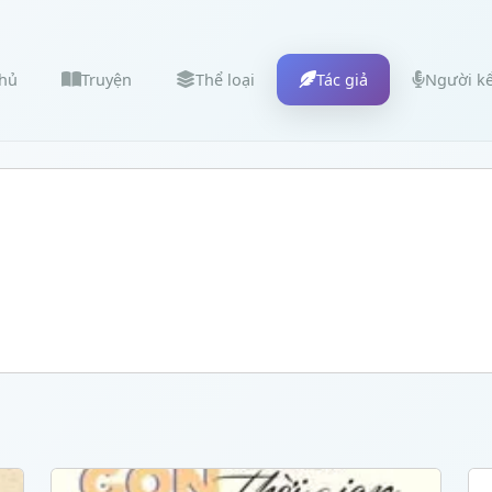
chủ
Truyện
Thể loại
Tác giả
Người k