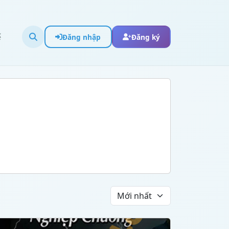
ể
Đăng nhập
Đăng ký