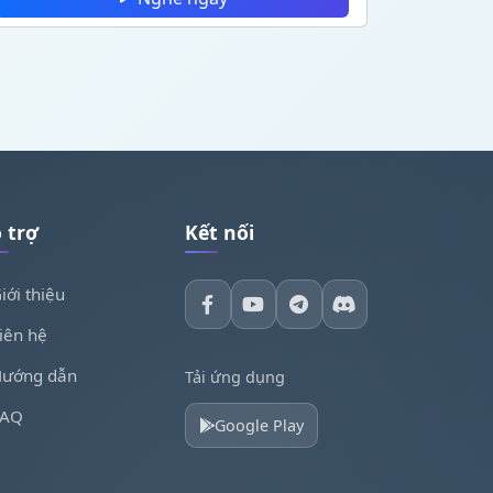
 trợ
Kết nối
iới thiệu
iên hệ
ướng dẫn
Tải ứng dụng
FAQ
Google Play