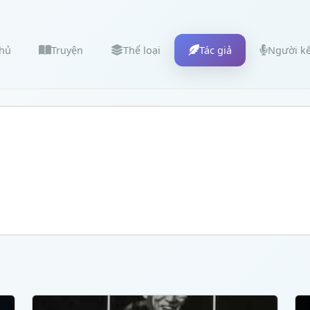
chủ
Truyện
Thể loại
Tác giả
Người k