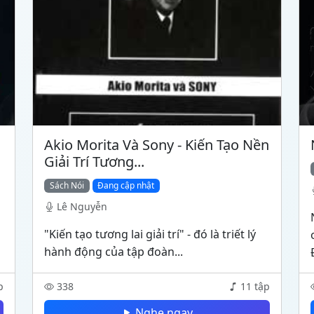
Akio Morita Và Sony - Kiến Tạo Nền
Giải Trí Tương...
Sách Nói
Đang cập nhật
Lê Nguyễn
"Kiến tạo tương lai giải trí" - đó là triết lý
hành động của tập đoàn...
p
338
11 tập
Nghe ngay