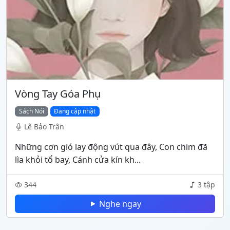
Vòng Tay Góa Phụ
Sách Nói
Đang cập nhật
Lê Bảo Trân
Những cơn gió lay động vút qua đây, Con chim đã
lìa khỏi tổ bay, Cánh cửa kín kh...
344
3 tập
Nghe ngay