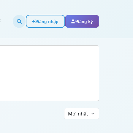
ể
Đăng nhập
Đăng ký