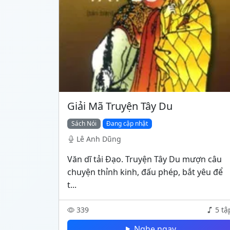
Giải Mã Truyện Tây Du
Sách Nói
Đang cập nhật
Lê Anh Dũng
Văn dĩ tải Đạo. Truyện Tây Du mượn câu
chuyện thỉnh kinh, đấu phép, bắt yêu để
t...
339
5 tậ
Nghe ngay