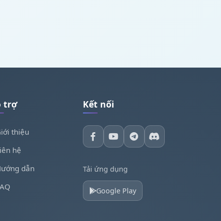
 trợ
Kết nối
iới thiệu
iên hệ
ướng dẫn
Tải ứng dụng
FAQ
Google Play