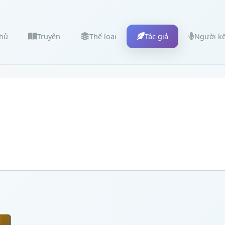
chủ
Truyện
Thể loại
Tác giả
Người k