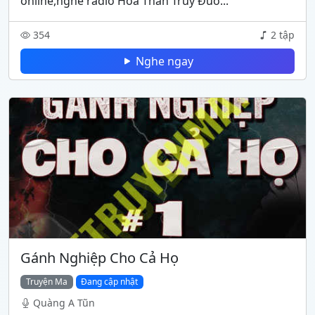
online,nghe radio Hoả Thần Truy Đuổ...
354
2 tập
Nghe ngay
Gánh Nghiệp Cho Cả Họ
Truyện Ma
Đang cập nhật
Quàng A Tũn