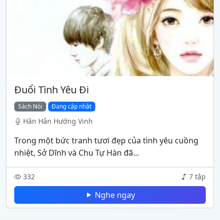
Đuổi Tình Yêu Đi
Sách Nói
Đang cập nhật
Hân Hân Hướng Vinh
Trong một bức tranh tươi đẹp của tình yêu cuồng
nhiệt, Sở Dĩnh và Chu Tự Hàn đã...
332
7 tập
Nghe ngay