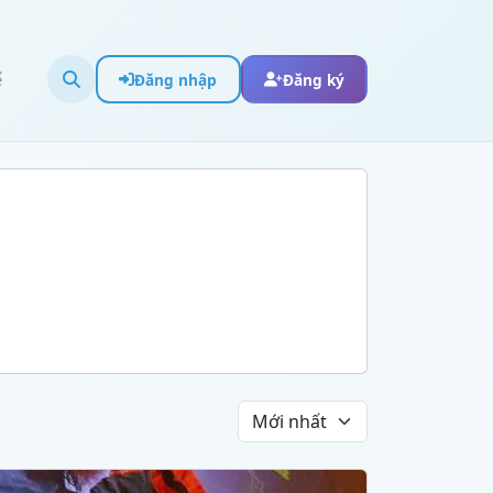
ể
Đăng nhập
Đăng ký