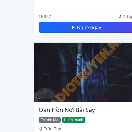
327
1 tậ
Nghe ngay
Oan Hồn Nơi Bãi Sậy
Truyện Ma
Hoàn thành
Trần Thy