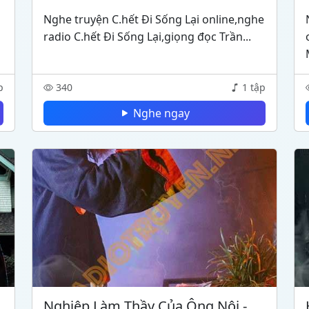
Nghe truyện C.hết Đi Sống Lại online,nghe
radio C.hết Đi Sống Lại,giọng đọc Trần...
p
340
1 tập
Nghe ngay
Nghiệp Làm Thầy Của Ông Nội -