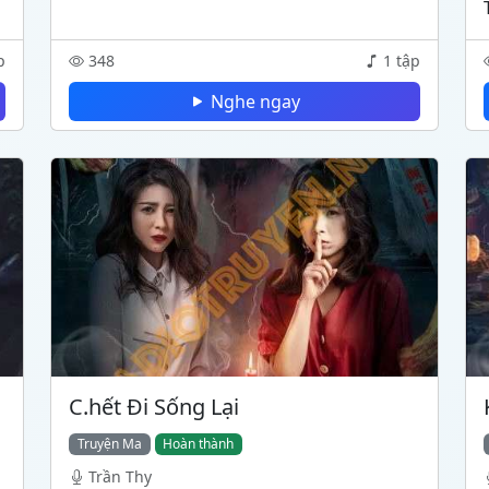
p
348
1 tập
Nghe ngay
C.hết Đi Sống Lại
Truyện Ma
Hoàn thành
Trần Thy