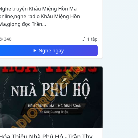
Nghe truyện Khâu Miệng Hồn Ma
online,nghe radio Khâu Miệng Hồn
Ma,giọng đọc Trần...
340
1 tập
Nghe ngay
Hỏa Thiêu Nhà Phú Hộ - Trần Thy