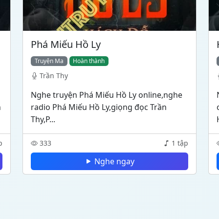
Phá Miếu Hồ Ly
Truyện Ma
Hoàn thành
Trần Thy
Nghe truyện Phá Miếu Hồ Ly online,nghe
n
radio Phá Miếu Hồ Ly,giọng đọc Trần
Thy,P...
p
333
1 tập
Nghe ngay