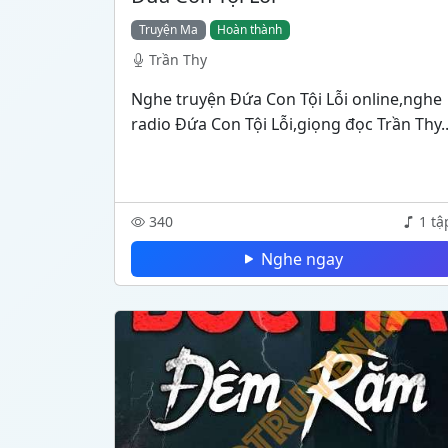
Truyện Ma
Hoàn thành
Trần Thy
Nghe truyện Đứa Con Tội Lỗi online,nghe
radio Đứa Con Tội Lỗi,giọng đọc Trần Thy..
340
1 tậ
Nghe ngay