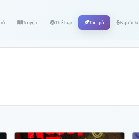
chủ
Truyện
Thể loại
Tác giả
Người k