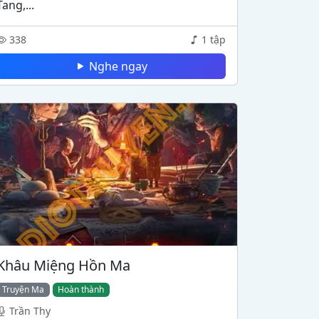
Tang,...
338
1 tập
Nghe ngay
Khâu Miệng Hồn Ma
Truyện Ma
Hoàn thành
Trần Thy